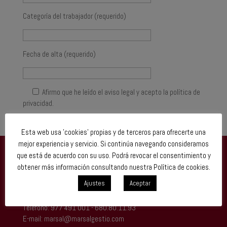
Categoría del trabajador (requerido)
Fecha de alta (requerido)
Afirmo que he leído el aviso legal y acepto la política de
privacidad.
Esta web usa 'cookies' propias y de terceros para ofrecerte una
mejor experiencia y servicio. Si continúa navegando consideramos
que está de acuerdo con su uso. Podrá revocar el consentimiento y
Marsal Serveis de Gestió SL
- B43396779
obtener más información consultando nuestra Política de cookies.
C/Lluís Companys 21, 1r
Ajustes
Aceptar
El Perelló
Teléfono: 977 491 001 - 680.80.11.93
E-mail:
marsal@marsalgestio.com